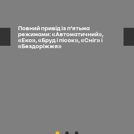
Повний привід із пʼятьма
режимами: «Автоматичний»,
«Еко», «Бруд і пісок», «Сніг» і
«Бездоріжжя»