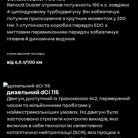
Renault Duster отримав потужність 150 к.с. завдяки
4-циліндровому турбодвигуну. Він забезпечує
потужне прискорення з крутним моментом у 250
Нм. 7-ступінчаста коробка передач EDC з
миттєвим перемиканням передач забезпечує
плавне й динамічне водіння.
споживання палива
від 6,5 л/100 км
дизельний dCi 115
Двигун, доступний із трансмісією 4x2, перевірений
часом та мільйонними пробігами у
найекстремальніших умовах. На двигуні була
застосована стратегія контролю викидів, яка
включає в себе технологію селективної
каталітичної нейтралізації (SCR), яка працює з