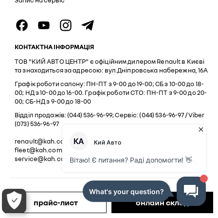
Запис на сервіс
КОНТАКТНА ІНФОРМАЦІЯ
ТОВ "КИЙ АВТО ЦЕНТР" є офіційним дилером Renault в Києві
та знаходиться за адресою: вул.Дніпровська набережна, 16А
Графік роботи салону: ПН-ПТ з 9-00 до 19-00; СБ з 10-00 до 18-
00; НД з 10-00 до 16-00. Графік роботи СТО: ПН-ПТ з 9-00 до 20-
00; СБ-НД з 9-00 до 18-00
Відділ продажів: (044) 536-96-99; Сервіс: (044) 536-96-97 / Viber
(073) 536-96-97
renault@kah.com.ua
- відділ продажу автомобілів
fleet@kah.com.ua
- відділ по роботі з юридичними особами
service@kah.com.ua
- відділ сервісу
Юридична інформація Рено Україна
Конфіденційність
прайс-лист
онлайн склад
© 2026 Renault UA