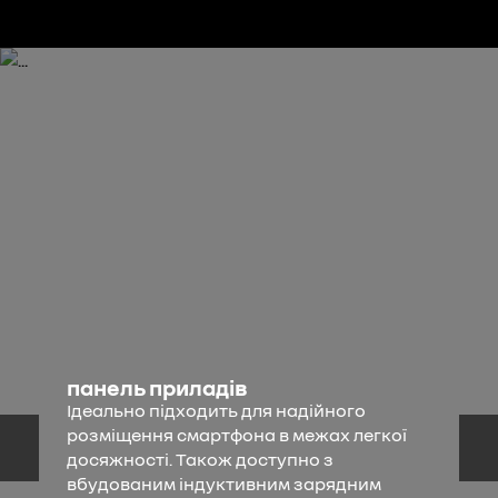
панель приладів
Ідеально підходить для надійного
розміщення смартфона в межах легкої
досяжності. Також доступно з
вбудованим індуктивним зарядним