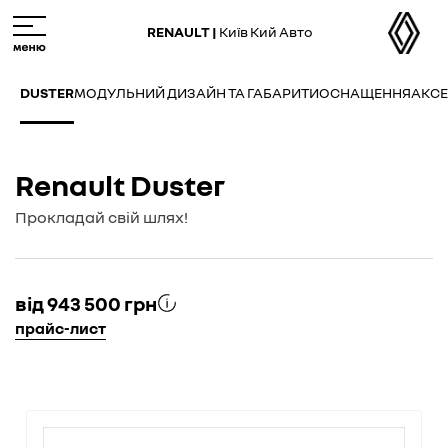
Skip
M
to
e
RENAULT |
Київ Кий Авто
main
n
content
u
DUSTER
МОДУЛЬНИЙ ДИЗАЙН ТА ГАБАРИТИ
ОСНАЩЕННЯ
АКС
Renault Duster
Прокладай свій шлях!
від 943 500 грн
прайс-лист