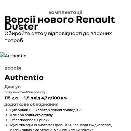
комплектації
Версії нового Renault
Duster
Обирайте авто у відповідності до власних
потреб
версія
Аuthentic
Двигун
потужність
об'єм
розхід
115 к.с.
1,5 л
від 4,7 л/100 км
додаткове обладнання
Цифровий TFT кластер панелі приладів 7"
Камера заднього огляду
17'' легкосплавні диски
Мультимедійна система OpenR з 10,1" сенсорним дисплеєм,
реплікацією смартфона, 6 динаміками Arkamys