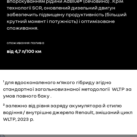
впорскуванням рідини AdBlue® (сечовина) . Крім
технології SCR, оновлений дизельний двигун
забезпечить підвищену продуктивність (більший
крутний момент і потужність) і оптимізоване
споживання.
споживання палива
від 4,7 л/100 км
¹ для вдосконаленого м’якого гібриду згідно
стандартної загальновизнаної методології WLTP за
умов повного баку .
² залежно від рівня заряду акумулятора й стилю
водіння / внутрішнє джерело Renault, змішаний цикл
WLTP, 2023 р.